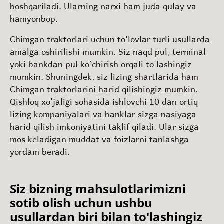
boshqariladi. Ularning narxi ham juda qulay va
hamyonbop.
Chimgan traktorlari uchun to'lovlar turli usullarda
amalga oshirilishi mumkin. Siz naqd pul, terminal
yoki bankdan pul ko`chirish orqali to'lashingiz
mumkin. Shuningdek, siz lizing shartlarida ham
Chimgan traktorlarini harid qilishingiz mumkin.
Qishloq xo'jaligi sohasida ishlovchi 10 dan ortiq
lizing kompaniyalari va banklar sizga nasiyaga
harid qilish imkoniyatini taklif qiladi. Ular sizga
mos keladigan muddat va foizlarni tanlashga
yordam beradi.
Siz bizning mahsulotlarimizni
sotib olish uchun ushbu
usullardan biri bilan to'lashingiz