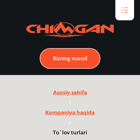
Bizning manzil
Asosiy sahifa
/
Kompaniya haqida
/
To`lov turlari