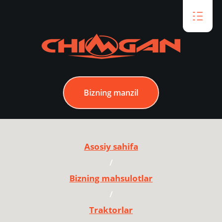
Bizning manzil
Asosiy sahifa
/
Bizning mahsulotlar
/
Traktorlar