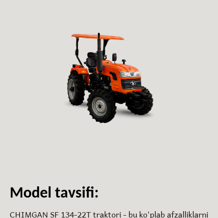
Model tavsifi:
CHIMGAN
SF
134-22T
traktori
-
bu
ko
'
plab
afzalliklarni