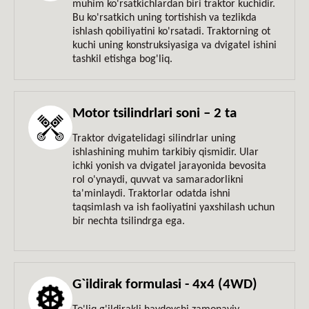
muhim ko'rsatkichlardan biri traktor kuchidir.
Bu ko'rsatkich uning tortishish va tezlikda
ishlash qobiliyatini ko'rsatadi. Traktorning ot
kuchi uning konstruksiyasiga va dvigatel ishini
tashkil etishga bog'liq.
Motor tsilindrlari soni – 2 ta
Traktor dvigatelidagi silindrlar uning
ishlashining muhim tarkibiy qismidir. Ular
ichki yonish va dvigatel jarayonida bevosita
rol o'ynaydi, quvvat va samaradorlikni
ta'minlaydi. Traktorlar odatda ishni
taqsimlash va ish faoliyatini yaxshilash uchun
bir nechta tsilindrga ega.
G`ildirak formulasi - 4x4 (4WD)