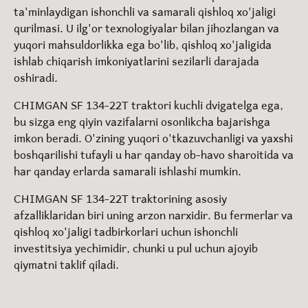
ta
'
minlaydigan
ishonchli
va
samarali
qishloq
xo
'
jaligi
qurilmasi
.
U
ilg
'
or
texnologiyalar
bilan
jihozlangan
va
yuqori
mahsuldorlikka
ega
bo
'
lib
,
qishloq
xo
'
jaligida
ishlab
chiqarish
imkoniyatlarini
sezilarli
darajada
oshiradi
.
CHIMGAN
SF
134-22T
traktori
kuchli
dvigatelga
ega
,
bu
sizga
eng
qiyin
vazifalarni
osonlikcha
bajarishga
imkon
beradi
.
O
'
zining
yuqori
o
'
tkazuvchanligi
va
yaxshi
boshqarilishi
tufayli
u
har
qanday
ob
-
havo
sharoitida
va
har
qanday
erlarda
samarali
ishlashi
mumkin
.
CHIMGAN SF 134-22T traktorining asosiy
afzalliklaridan biri uning arzon narxidir. Bu fermerlar va
qishloq xo'jaligi tadbirkorlari uchun ishonchli
investitsiya yechimidir, chunki u pul uchun ajoyib
qiymatni taklif qiladi.