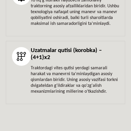
To'liq g'ildirakli haydovchi zamonaviy
traktorning asosiy afzalliklaridan biridir. Ushbu
texnologiya nafaqat uning manevr va manevr
qobiliyatini oshiradi, balki turli sharoitlarda
maksimal ish samaradorligini ta'minlaydi.
Uzatmalar qutisi (korobka) –
(4+1)х2
Traktordagi vites qutisi yerdagi samarali
harakat va manevrni ta'minlaydigan asosiy
qismlardan biridir. Uning asosiy vazifasi torkni
dvigateldan g'ildiraklar va qo'zg'alish
mexanizmlarining millerine o'tkazishdir.